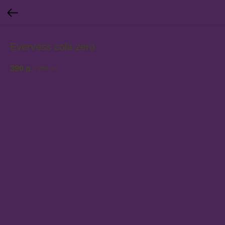
Evervess cola zero
390
р.
/
250 ml