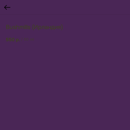
Bushmills (Ирландия)
550
р.
/
50 ml