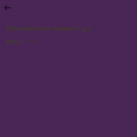
Matusalem Gran Reserva 7 y.o.
550
р.
/
50 ml