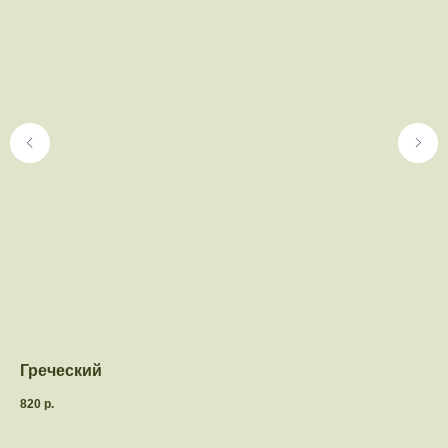
Греческий
Це
820
р.
86