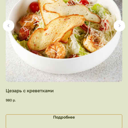
Цезарь с креветками
Те
сл
980
р.
99
Подробнее