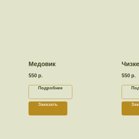
Медовик
Чизк
550
р.
550
р.
Подробнее
По
Заказать
Зак