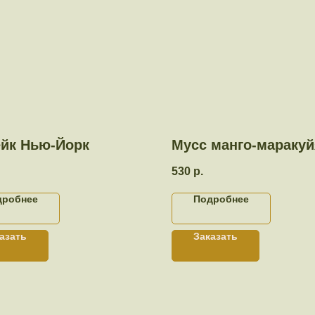
ейк Нью-Йорк
Мусс манго-маракуй
530
р.
дробнее
Подробнее
азать
Заказать