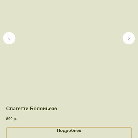
Спагетти Болоньезе
Та
890
р.
85
Подробнее