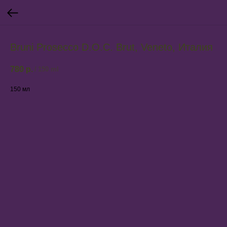
Bruni Prosecco D.O.C. Brut, Veneto, Италия
780
р.
/
150 ml
150 мл