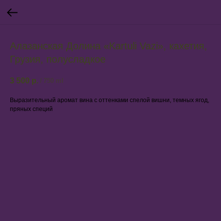
Алазанская Долина «Kartuli Vazi», кахетия,
Грузия, полусладкое
3 500
р.
/
750 ml
Выразительный аромат вина с оттенками спелой вишни, темных ягод,
пряных специй