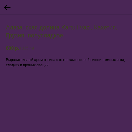
Алазанская долина Kartuli Vazi, Кахетия,
Грузия, полусладкое
600
р.
/
125 ml
Выразительный аромат вина с оттенками спелой вишни, темных ягод,
сладких и пряных специй