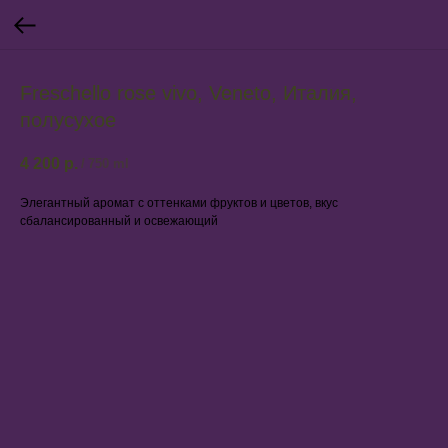
Freschello rose vivo, Veneto, Италия,
полусухое
4 200
р.
/
750 ml
Элегантный аромат с оттенками фруктов и цветов, вкус
сбалансированный и освежающий